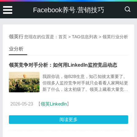
Facebook养号.营销技巧
领英行
您现在的位置是：
首页
> TAG信息列表 > 领英行业分析
业分析
领英竞争对手分析：如何用LinkedIn监控竞品动态
我跟你说，做B2B生意，知己知彼太重要了。
但很多人监控竞争对手就只会看看人家网站更
新了什么，这太初级了。领英上藏着大量竞品
情报——他们招了什么人、丢了什么客户、发
布了...
2026-05-23
【
领英LinkedIn
】
阅读更多