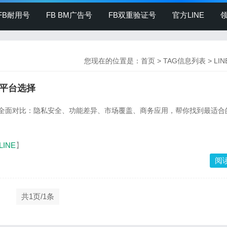
FB耐用号
FB BM广告号
FB双重验证号
官方LINE
领
您现在的位置是：
首页
> TAG信息列表 > LINE 
与平台选择
ram账号全面对比：隐私安全、功能差异、市场覆盖、商务应用，帮你找到最适
INE
】
阅
共1页/1条