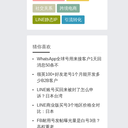
社交关系
跨境电商
LINE静态IP
引流转化
猜你喜欢
WhatsApp全球号用来接客户1天回
消息50条不
领英100+好友老号1个月能开发多
少B2B客户
LINE账号买回来被封了怎么申
诉？日本台湾
LINE商业版买号3个地区价格全对
比：日本
FB耐用号发帖曝光量是白号3倍？
高权重老