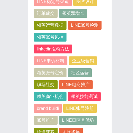
LINE稳定号渠道
图片设计
订单成交
领英双增长
领英运营数据
LINE账号检测
领英账号风控
linkedin涨粉方法
LINE申诉材料
企业级营销
领英账号定价
社区运营
职场社交
LINE电商推广
领英商业机会
领英技能测试
brand buildi
LINE账号注册
账号推广
LINE日区号优势
跨境获客
人脉拓展