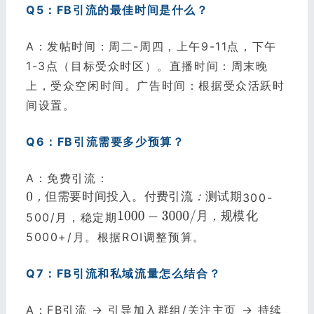
Q5：FB引流的最佳时间是什么？
A：发帖时间：周二-周四，上午9-11点，下午
1-3点（目标受众时区）。直播时间：周末晚
上，受众空闲时间。广告时间：根据受众活跃时
间设置。
Q6：FB引流需要多少预算？
A：免费引流：
，
但
需
要
时
间
投
入
。
付
费
引
流
：
测
试
期
300-
月
，
规
模
化
500/月，稳定期
5000+/月。根据ROI调整预算。
Q7：FB引流和私域流量怎么结合？
A：FB引流 → 引导加入群组/关注主页 → 持续