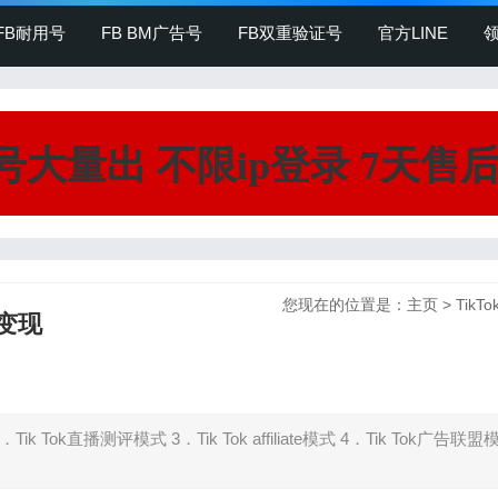
FB耐用号
FB BM广告号
FB双重验证号
官方LINE
领
用号大量出 不限ip登录 7天售
您现在的位置是：
主页
>
TikT
何变现
Tik Tok直播测评模式 3．Tik Tok affiliate模式 4．Tik Tok广告联盟