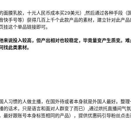
的面膜乳胶，十元人民币成本买29美元）,然后通过各种手段（
音快手号等）获得几百上千个此款产品的素材，建立针对此产品
页挂这个单品链接即可。
他来说投入较高，但产出相对也较稳定，毕竟量变产生质变。难
何找此类素材。
国人习惯的人做主播，在国外待或者本身就是外国人最好。整理
播的话术，只是语言和面对人群变了而已）,通过烘托直播间气
，最好跟账号本身标签相同的产品），提供优惠码引导粉丝点击