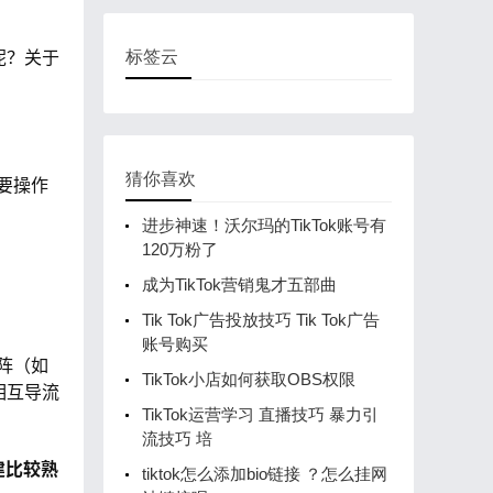
呢？关于
标签云
猜你喜欢
主要操作
进步神速！沃尔玛的TikTok账号有
120万粉了
成为TikTok营销鬼才五部曲
Tik Tok广告投放技巧 Tik Tok广告
账号购买
阵（如
TikTok小店如何获取OBS权限
相互导流
TikTok运营学习 直播技巧 暴力引
流技巧 培
建比较熟
tiktok怎么添加bio链接 ？怎么挂网