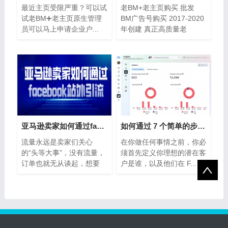
最近主页受限严重？ ​可以试
老BM+老主页购买 批发
试老BM➕老主页原生管理
BM广告号购买 2017-2020
员可以马上申请企业户...
年创建 真正高质量老
BM+老主页 大量...
亚马逊卖家如何通过facebook站外引流
如何通过 7 个简单的步骤创建 Facebook 营销
流量永远是卖家们关心
在你做任何事情之前，你必
的“头等大事”，没有流量，
须首先定义你理想的潜在客
订单也就无从谈起，想要
户是谁，以及他们在 F...
打...